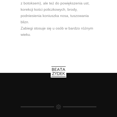
z botoksem), ale też do powiększenia ust,
korekcji kości policzkowych, brody,
podniesienia koniuszka nosa, tuszowania
blizn.
Zabiegi stosuje się u osób w bardzo różnym
wieku.