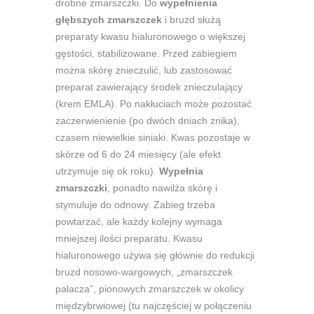
drobne zmarszczki. Do
wypełnienia
głębszych zmarszczek
i bruzd służą
preparaty kwasu hialuronowego o większej
gęstości, stabilizowane. Przed zabiegiem
można skórę znieczulić, lub zastosować
preparat zawierający środek znieczulający
(krem EMLA). Po nakłuciach może pozostać
zaczerwienienie (po dwóch dniach znika),
czasem niewielkie siniaki. Kwas pozostaje w
skórze od 6 do 24 miesięcy (ale efekt
utrzymuje się ok roku).
Wypełnia
zmarszczki
, ponadto nawilża skórę i
stymuluje do odnowy. Zabieg trzeba
powtarzać, ale każdy kolejny wymaga
mniejszej ilości preparatu. Kwasu
hialuronowego używa się głównie do redukcji
bruzd nosowo-wargowych, „zmarszczek
palacza”, pionowych zmarszczek w okolicy
międzybrwiowej (tu najczęściej w połączeniu