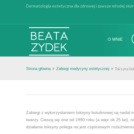
Dermatologia estetyczna dla zdrowej i zawsze młodej skór
O MNIE
Strona główna
Zabiegi medycyny estetycznej
Toksyna bo
Zabiegi z wykorzystaniem toksyny botulinowej są nadal 
twarzy. Cieszą się one od 1990 roku (a więc ok 25 lat
działania toksyny polega na jest częściowym rozluźnieni