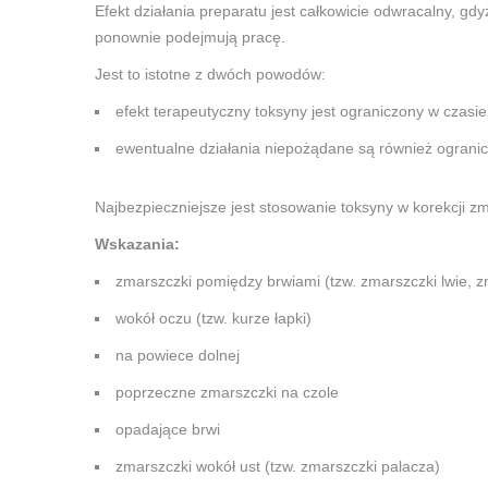
Efekt działania preparatu jest całkowicie odwracalny, gd
ponownie podejmują pracę.
Jest to istotne z dwóch powodów:
efekt terapeutyczny toksyny jest ograniczony w czasi
ewentualne działania niepożądane są również ogranicz
Najbezpieczniejsze jest stosowanie toksyny w korekcji z
Wskazania:
zmarszczki pomiędzy brwiami (tzw. zmarszczki lwie, z
wokół oczu (tzw. kurze łapki)
na powiece dolnej
poprzeczne zmarszczki na czole
opadające brwi
zmarszczki wokół ust (tzw. zmarszczki palacza)