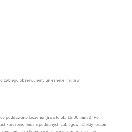
zabiegu obserwujemy uniesienie linii brwi i
ice poddawane leczeniu (trwa to ok. 15-30 minut). Po
ast kurczenie mięśni poddanych zabiegowi. Efekty terapii
ożemy nie tylko korygować istniejące zmarszczki, ale