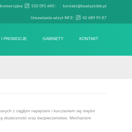
 komercyjne
502 095 640
|
kontakt@beatazydek.pl
Umawianie wizyt NFZ:
42 689 95 87
 I PROMOCJE
GABINETY
KONTAKT
anych z ciągłym napięciem i kurczeniem się mięśni
użą skuteczność oraz bezpieczeństwo. Mechanizm