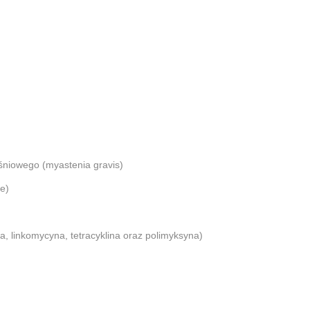
śniowego (myastenia gravis)
ie)
, linkomycyna, tetracyklina oraz polimyksyna)