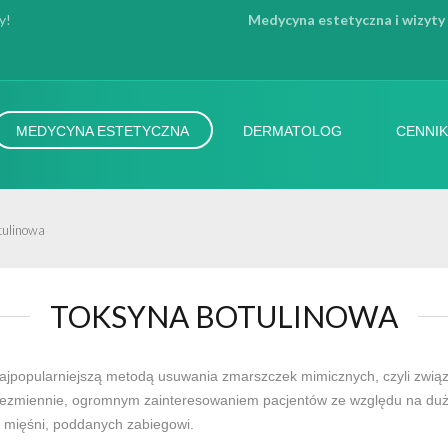
y!
Medycyna estetyczna i wizyty
MEDYCYNA ESTETYCZNA
DERMATOLOG
CENNIK
tulinowa
TOKSYNA BOTULINOWA
najpopularniejszą metodą usuwania zmarszczek mimicznych, czyli związ
), niezmiennie, ogromnym zainteresowaniem pacjentów ze względu na d
u mięśni, poddanych zabiegowi.