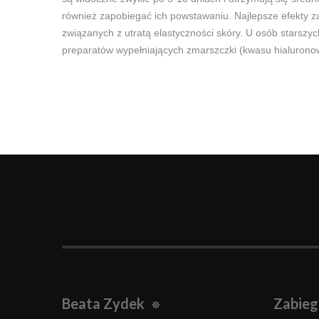
również zapobiegać ich powstawaniu. Najlepsze efekty za
związanych z utratą elastyczności skóry. U osób starsz
preparatów wypełniających zmarszczki (kwasu hialurono
Beata Zydek
Zabieg