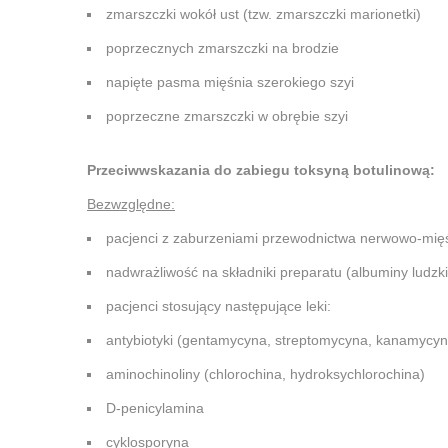
zmarszczki wokół ust (tzw. zmarszczki marionetki)
poprzecznych zmarszczki na brodzie
napięte pasma mięśnia szerokiego szyi
poprzeczne zmarszczki w obrębie szyi
Przeciwwskazania do zabiegu toksyną botulinową:
Bezwzględne:
pacjenci z zaburzeniami przewodnictwa nerwowo-mię
nadwrażliwość na składniki preparatu (albuminy ludzk
pacjenci stosujący następujące leki:
antybiotyki (gentamycyna, streptomycyna, kanamycyna
aminochinoliny (chlorochina, hydroksychlorochina)
D-penicylamina
cyklosporyna