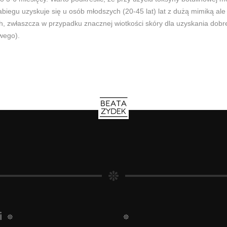
biegu uzyskuje się u osób młodszych (20-45 lat) lat z dużą mimiką al
ych, zwłaszcza w przypadku znacznej wiotkości skóry dla uzyskania do
wego).
i