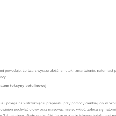
 powoduje, że twarz wyraża złość, smutek i zmartwienie, natomiast po 
rzy.
ratem toksyny botulinowej
 i polega na wstrzyknięciu preparatu przy pomocy cienkiej igły w okol
powinien pochylać głowy oraz masować miejsc wkłuć, zaleca się natomi
o 3-6 miesięcy. Warto podkreślić, że przy użyciu toksyny botulinowej m