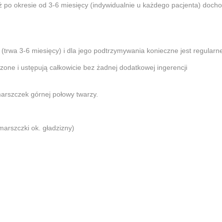
yż po okresie od 3-6 miesięcy (indywidualnie u każdego pacjenta) docho
e (trwa 3-6 miesięcy) i dla jego podtrzymywania konieczne jest regular
one i ustępują całkowicie bez żadnej dodatkowej ingerencji
marszczek górnej połowy twarzy.
marszczki ok. gładzizny)