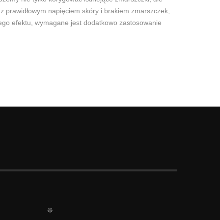
e z prawidłowym napięciem skóry i brakiem zmarszczek,
brego efektu, wymagane jest dodatkowo zastosowanie