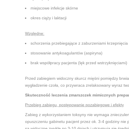
miejscowe infekcje skórne
okres ciąży i laktacji
Względne:
schorzenia przebiegające z zaburzeniami krzepnięcia
stosowanie antykoagulantów (aspiryna)
brak współpracy pacjenta (lęk przed wstrzyknięciami)
Przed zabiegiem widoczny skurcz mięśni pomiędzy brwiami
wygładzenie czoła, co przywraca zrelaksowany wyraz twa
Skuteczność leczenia zmarszczek mimicznych prepa
Przebieg zabiegu, postępowanie pozabiegowe i efekty
Zabieg z wykorzystaniem toksyny nie wymaga znieczulenia
opuszczeniu gabinetu pacjent przez ok. 3-4 godziny nie 
są widoczne zwykle po 3-10 dniach i utrzymują się średni