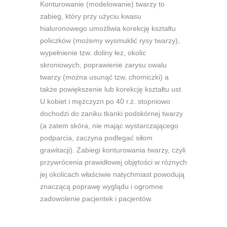
Konturowanie (modelowanie) twarzy to
zabieg, który przy użyciu kwasu
hialuronowego umożliwia korekcję kształtu
policzków (możemy wysmuklić rysy twarzy),
wypełnienie tzw. doliny łez, okolic
skroniowych, poprawienie zarysu owalu
twarzy (można usunąć tzw, chomiczki) a
także powiększenie lub korekcję kształtu ust.
U kobiet i mężczyzn po 40 r.ż. stopniowo
dochodzi do zaniku tkanki podskórnej twarzy
(a zatem skóra, nie mając wystarczającego
podparcia, zaczyna podlegać siłom
grawitacji). Zabiegi konturowania twarzy, czyli
przywrócenia prawidłowej objętości w różnych
jej okolicach właściwie natychmiast powodują
znaczącą poprawę wyglądu i ogromne
zadowolenie pacjentek i pacjentów.