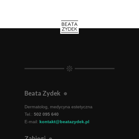
Beata Zydek
Dermatolog, medycyna estetyczna
Tel.:
502 095 640
E-mail:
kontakt@beatazydek.pl
Zabiegi